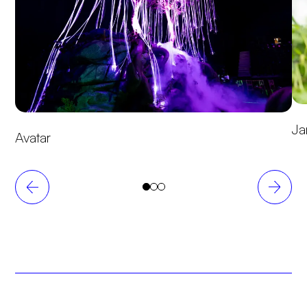
Ja
Avatar