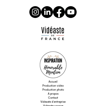
Accueil
Production vidéo
Production photo
A propos
Contact
Vidéaste d’entreprise
Vidéaste voyage